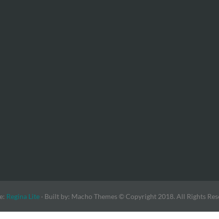
e:
Regina Lite
· Built by: Macho Themes
© Copyright 2018. All Rights Res