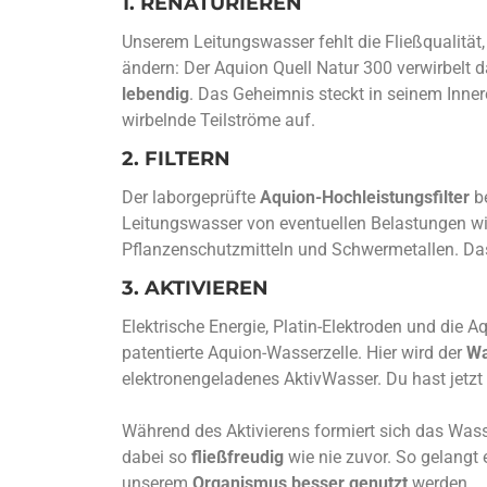
1. RENATURIEREN
Unserem Leitungswasser fehlt die Fließqualität,
ändern: Der Aquion Quell Natur 300 verwirbelt 
lebendig
. Das Geheimnis steckt in seinem Innere
wirbelnde Teilströme auf.
2. FILTERN
Der laborgeprüfte
Aquion-Hochleistungsfilter
be
Leitungswasser von eventuellen Belastungen 
Pflanzenschutzmitteln und Schwermetallen. Das
3. AKTIVIEREN
Elektrische Energie, Platin-Elektroden und die
patentierte Aquion-Wasserzelle. Hier wird der
Wa
elektronengeladenes AktivWasser. Du hast jetzt
Während des Aktivierens formiert sich das Wass
dabei so
fließfreudig
wie nie zuvor. So gelangt 
unserem
Organismus besser genutzt
werden.